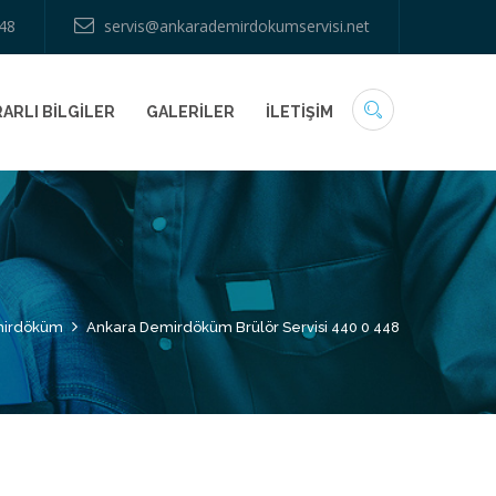
48
servis@ankarademirdokumservisi.net
ARLI BİLGİLER
GALERİLER
İLETİŞİM
irdöküm
Ankara Demirdöküm Brülör Servisi 440 0 448