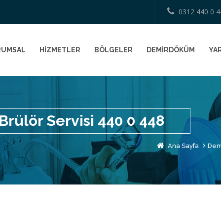
0312 440 0 4
RUMSAL
HİZMETLER
BÖLGELER
DEMİRDÖKÜM
YAR
ülör Servisi 440 0 448
Ana Sayfa
Dem