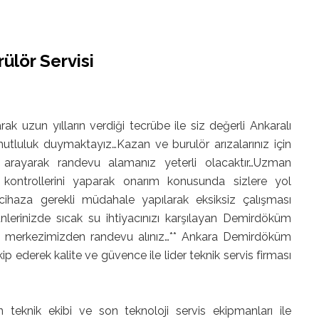
lör Servisi
 uzun yılların verdiği tecrübe ile siz değerli Ankaralı
tluluk duymaktayız…Kazan ve burulör arızalarınız için
i arayarak randevu alamanız yeterli olacaktır…Uzman
 kontrollerini yaparak onarım konusunda sizlere yol
ihaza gerekli müdahale yapılarak eksiksiz çalışması
nlerinizde sıcak su ihtiyacınızı karşılayan Demirdöküm
ğrı merkezimizden randevu alınız…** Ankara Demirdöküm
kip ederek kalite ve güvence ile lider teknik servis firması
eknik ekibi ve son teknoloji servis ekipmanları ile