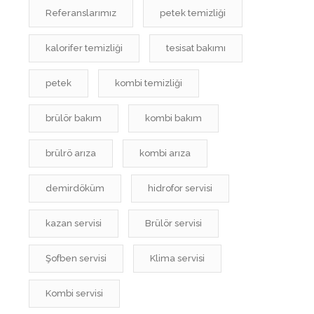
Referanslarımız
petek temizliği
kalorifer temizliği
tesisat bakımı
petek
kombi temizliği
brülör bakım
kombi bakım
brülrö arıza
kombi arıza
demirdöküm
hidrofor servisi
kazan servisi
Brülör servisi
Şofben servisi
Klima servisi
Kombi servisi