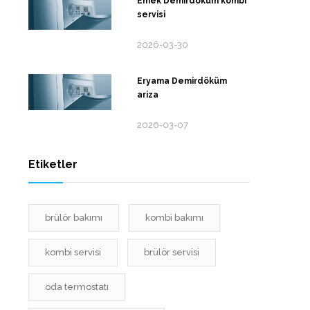
Emek Demirdöküm kombi
servisi
2026-03-30
Eryama Demirdöküm
ariza
2026-03-07
Etiketler
brülör bakımı
kombi bakımı
kombi servisi
brülör servisi
oda termostatı