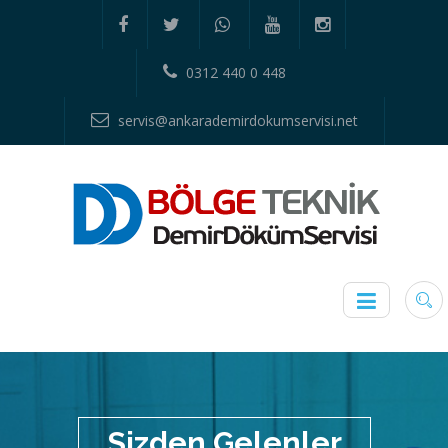
0312 440 0 448
servis@ankarademirdokumservisi.net
Sizden Gelenler