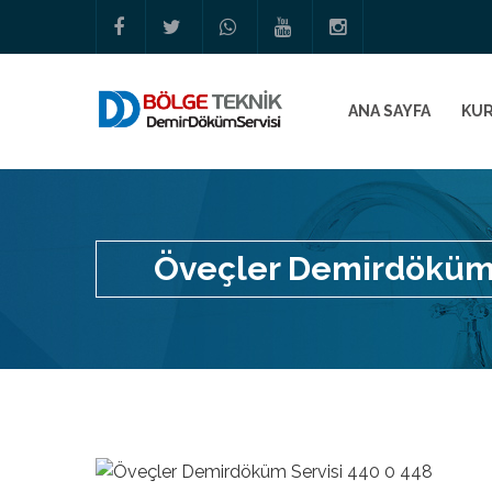
ANA SAYFA
KU
Öveçler Demirdöküm 