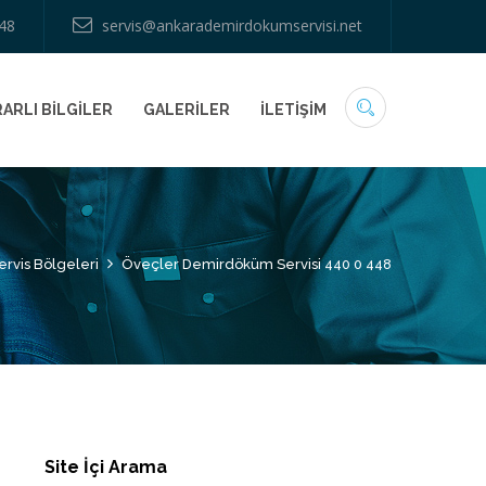
48
servis@ankarademirdokumservisi.net
ARLI BİLGİLER
GALERİLER
İLETİŞİM
ervis Bölgeleri
Öveçler Demirdöküm Servisi 440 0 448
Site İçi Arama