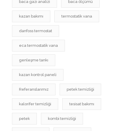
baca gazı analizi
baca ölçümü
kazan bakımı
termostatik vana
danfoss termostat
eca termostatik vana
genleşme tankı
kazan kontrol paneli
Referanslarımız
petek temizliği
kalorifer temizliği
tesisat bakımı
petek
kombi temizliği