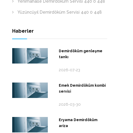
Yenimahalle Demirdöküm Servisi 440 0 448
Yüzüncüyıl Demirdöküm Servisi 440 0 448
Haberler
Demirdöküm genleşme
tankı
2026-07-23
Emek Demirdöküm kombi
servisi
2026-03-30
Eryama Demirdöküm
ariza