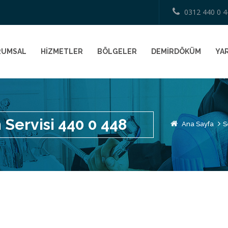
0312 440 0 4
RUMSAL
HİZMETLER
BÖLGELER
DEMİRDÖKÜM
YAR
Servisi 440 0 448
Ana Sayfa
S