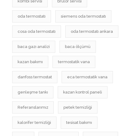
kombi servisi
brülör servisi
oda termostatı
siemens oda termostatı
cosa oda termostatı
oda termostatı ankara
baca gazı analizi
baca ölçümü
kazan bakımı
termostatik vana
danfoss termostat
eca termostatik vana
genleşme tankı
kazan kontrol paneli
Referanslarımız
petek temizliği
kalorifer temizliği
tesisat bakımı