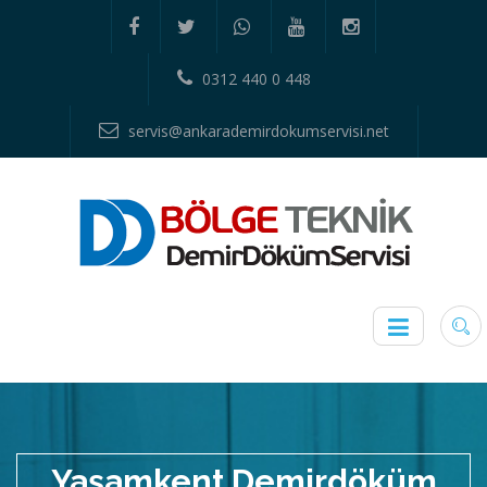
0312 440 0 448
servis@ankarademirdokumservisi.net
Yaşamkent Demirdöküm