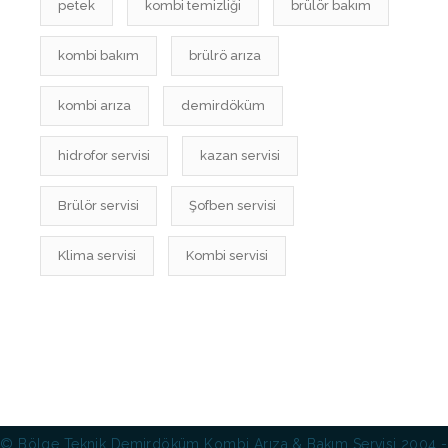
petek
kombi temizliği
brülör bakım
kombi bakım
brülrö arıza
kombi arıza
demirdöküm
hidrofor servisi
kazan servisi
Brülör servisi
Şofben servisi
Klima servisi
Kombi servisi
© Bölge Teknik Demirdöküm Kombi Arıza & Bakım Servisi 2004 -