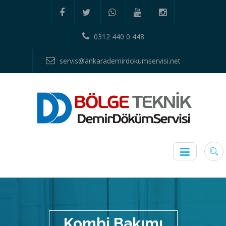
0312 440 0 448
servis@ankarademirdokumservisi.net
Kombi Bakımı