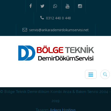
0312 440 0 448
servis@ankarademirdokumservisi.net
© Bölge Teknik Demirdöküm Kombi Arıza & Bakım Servisi 2004 -
2019
Tasarım
Ankara Hosting