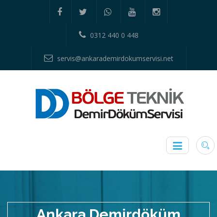
0312 440 0 448
servis@ankarademirdokumservisi.net
Ankara Demirdöküm