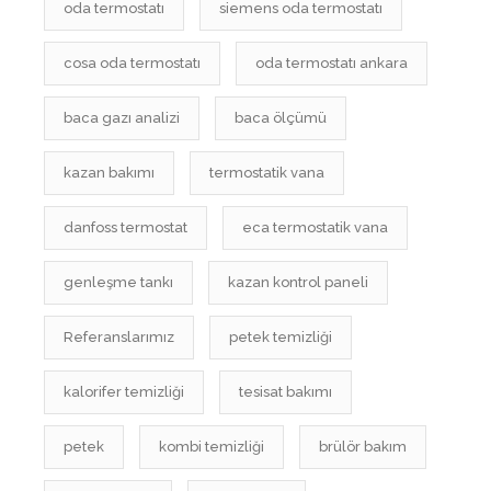
oda termostatı
siemens oda termostatı
cosa oda termostatı
oda termostatı ankara
baca gazı analizi
baca ölçümü
kazan bakımı
termostatik vana
danfoss termostat
eca termostatik vana
genleşme tankı
kazan kontrol paneli
Referanslarımız
petek temizliği
kalorifer temizliği
tesisat bakımı
petek
kombi temizliği
brülör bakım