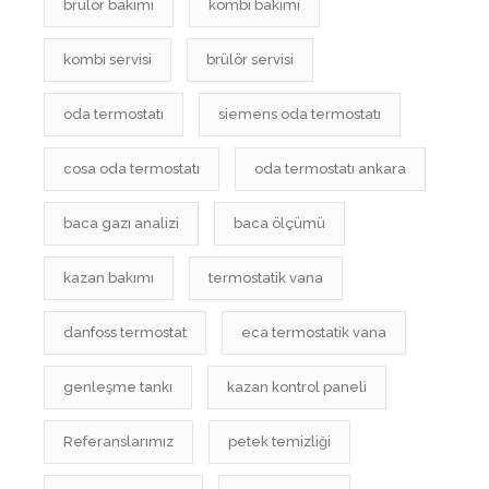
brülör bakımı
kombi bakımı
kombi servisi
brülör servisi
oda termostatı
siemens oda termostatı
cosa oda termostatı
oda termostatı ankara
baca gazı analizi
baca ölçümü
kazan bakımı
termostatik vana
danfoss termostat
eca termostatik vana
genleşme tankı
kazan kontrol paneli
Referanslarımız
petek temizliği