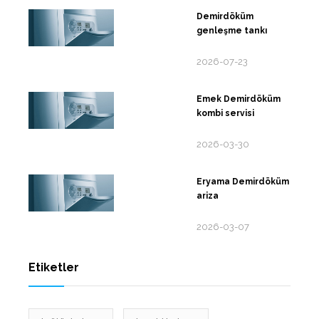
Demirdöküm
genleşme tankı
2026-07-23
Emek Demirdöküm
kombi servisi
2026-03-30
Eryama Demirdöküm
ariza
2026-03-07
Etiketler