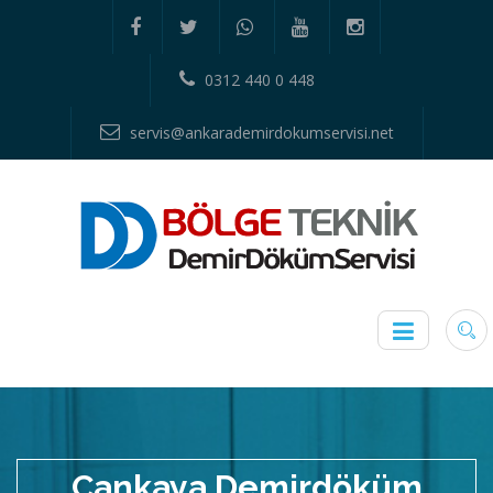
0312 440 0 448
servis@ankarademirdokumservisi.net
Çankaya Demirdöküm