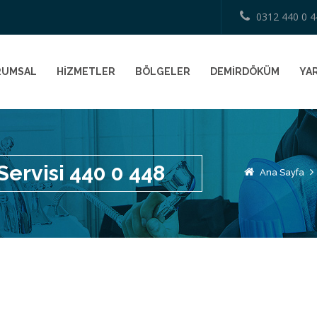
0312 440 0 4
RUMSAL
HİZMETLER
BÖLGELER
DEMİRDÖKÜM
YAR
ervisi 440 0 448
Ana Sayfa