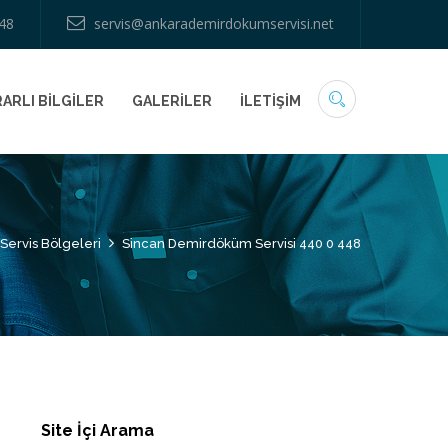
48
servis@ankarademirdokumservisi.net
ARLI BİLGİLER
GALERİLER
İLETİŞİM
Servis Bölgeleri
Sincan Demirdöküm Servisi 440 0 448
Site İçi Arama