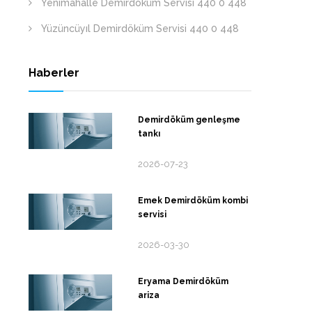
Yenimahalle Demirdöküm Servisi 440 0 448
Yüzüncüyıl Demirdöküm Servisi 440 0 448
Haberler
Demirdöküm genleşme
tankı
2026-07-23
Emek Demirdöküm kombi
servisi
2026-03-30
Eryama Demirdöküm
ariza