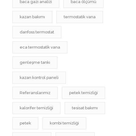
baca gazı analizi
baca ölçümü
kazan bakımı
termostatik vana
danfoss termostat
eca termostatik vana
genleşme tankı
kazan kontrol paneli
Referanslarımız
petek temizliği
kalorifer temizliği
tesisat bakımı
petek
kombi temizliği