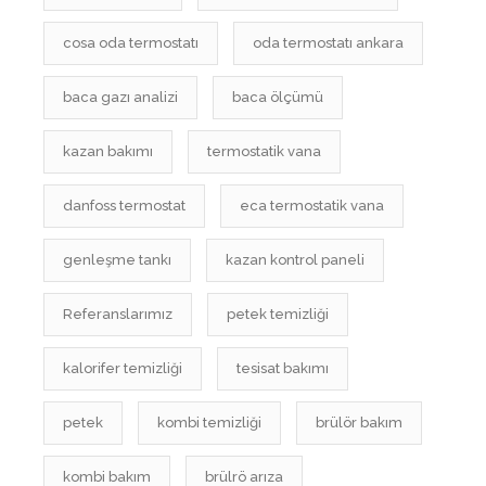
cosa oda termostatı
oda termostatı ankara
baca gazı analizi
baca ölçümü
kazan bakımı
termostatik vana
danfoss termostat
eca termostatik vana
genleşme tankı
kazan kontrol paneli
Referanslarımız
petek temizliği
kalorifer temizliği
tesisat bakımı
petek
kombi temizliği
brülör bakım
kombi bakım
brülrö arıza