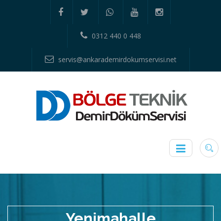
0312 440 0 448
servis@ankarademirdokumservisi.net
Yenimahalle