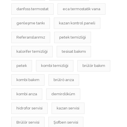
danfoss termostat
eca termostatik vana
genleşme tankı
kazan kontrol paneli
Referanslarımız
petek temizliği
kalorifer temizliği
tesisat bakımı
petek
kombi temizliği
brülör bakım
kombi bakım
brülrö arıza
kombi arıza
demirdöküm
hidrofor servisi
kazan servisi
Brülör servisi
Şofben servisi