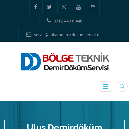
0312 440 0 448
servis@ankarademirdokumservisi.net
Ulus Demirdöküm