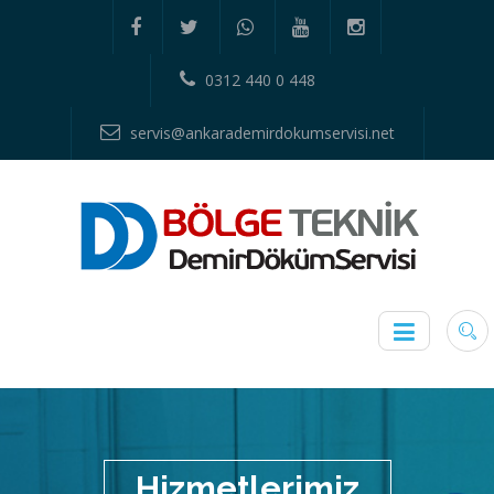
0312 440 0 448
servis@ankarademirdokumservisi.net
Hizmetlerimiz