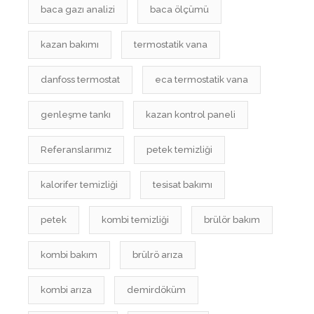
baca gazı analizi
baca ölçümü
kazan bakımı
termostatik vana
danfoss termostat
eca termostatik vana
genleşme tankı
kazan kontrol paneli
Referanslarımız
petek temizliği
kalorifer temizliği
tesisat bakımı
petek
kombi temizliği
brülör bakım
kombi bakım
brülrö arıza
kombi arıza
demirdöküm