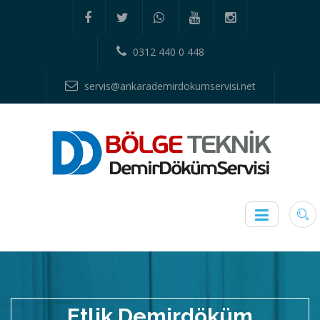
0312 440 0 448
servis@ankarademirdokumservisi.net
Etlik Demirdöküm