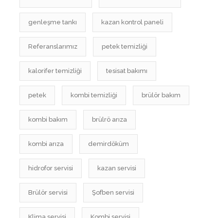
genleşme tankı
kazan kontrol paneli
Referanslarımız
petek temizliği
kalorifer temizliği
tesisat bakımı
petek
kombi temizliği
brülör bakım
kombi bakım
brülrö arıza
kombi arıza
demirdöküm
hidrofor servisi
kazan servisi
Brülör servisi
Şofben servisi
Klima servisi
Kombi servisi