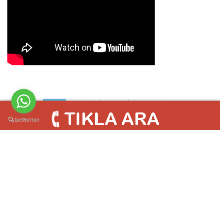
1
2
>>
Son
© Bölge Teknik Demirdöküm Kombi Arıza & Bakım Servisi 2004 -
2019