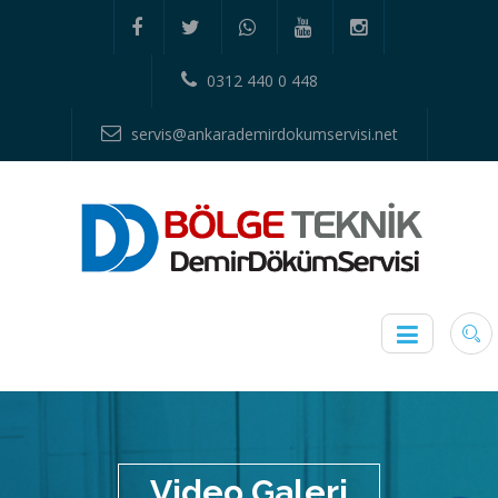
0312 440 0 448
servis@ankarademirdokumservisi.net
Video Galeri