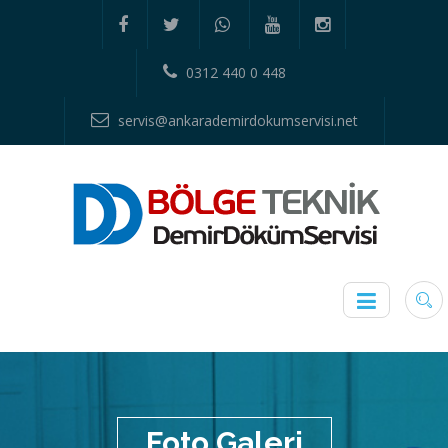
0312 440 0 448
servis@ankarademirdokumservisi.net
Foto Galeri