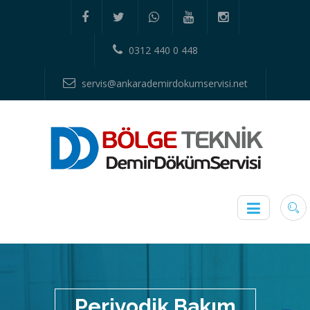
0312 440 0 448
servis@ankarademirdokumservisi.net
Periyodik Bakım