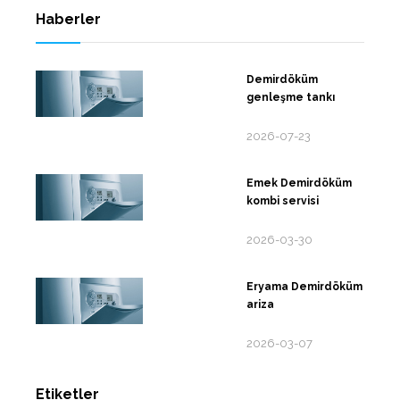
Haberler
Demirdöküm
genleşme tankı
2026-07-23
Emek Demirdöküm
kombi servisi
2026-03-30
Eryama Demirdöküm
ariza
2026-03-07
Etiketler