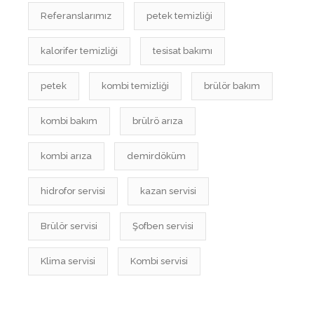
Referanslarımız
petek temizliği
kalorifer temizliği
tesisat bakımı
petek
kombi temizliği
brülör bakım
kombi bakım
brülrö arıza
kombi arıza
demirdöküm
hidrofor servisi
kazan servisi
Brülör servisi
Şofben servisi
Klima servisi
Kombi servisi