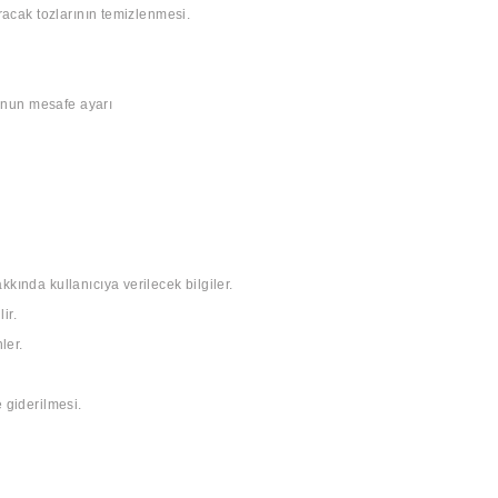
racak tozlarının temizlenmesi.
yonun mesafe ayarı
ında kullanıcıya verilecek bilgiler.
ir.
ler.
 giderilmesi.