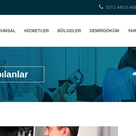
0312 440 0 44
RUMSAL
HİZMETLER
BÖLGELER
DEMİRDÖKÜM
YAR
ılanlar