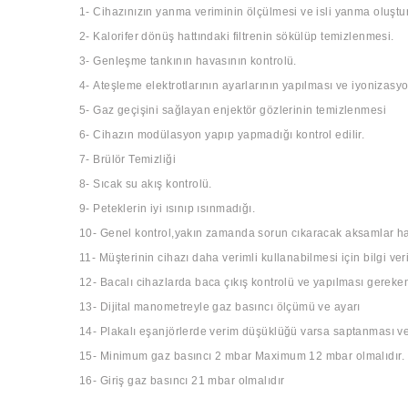
1- Cihazınızın yanma veriminin ölçülmesi ve isli yanma oluştu
2- Kalorifer dönüş hattındaki filtrenin sökülüp temizlenmesi.
3- Genleşme tankının havasının kontrolü.
4- Ateşleme elektrotlarının ayarlarının yapılması ve iyonizas
5- Gaz geçişini sağlayan enjektör gözlerinin temizlenmesi
6- Cihazın modülasyon yapıp yapmadığı kontrol edilir.
7- Brülör Temizliği
8- Sıcak su akış kontrolü.
9- Peteklerin iyi ısınıp ısınmadığı.
10- Genel kontrol,yakın zamanda sorun cıkaracak aksamlar hakk
11- Müşterinin cihazı daha verimli kullanabilmesi için bilgi veril
12- Bacalı cihazlarda baca çıkış kontrolü ve yapılması gereken
13- Dijital manometreyle gaz basıncı ölçümü ve ayarı
14- Plakalı eşanjörlerde verim düşüklüğü varsa saptanması ve
15- Minimum gaz basıncı 2 mbar Maximum 12 mbar olmalıdır.
16- Giriş gaz basıncı 21 mbar olmalıdır