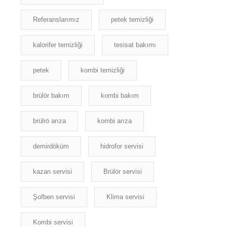
Referanslarımız
petek temizliği
kalorifer temizliği
tesisat bakımı
petek
kombi temizliği
brülör bakım
kombi bakım
brülrö arıza
kombi arıza
demirdöküm
hidrofor servisi
kazan servisi
Brülör servisi
Şofben servisi
Klima servisi
Kombi servisi