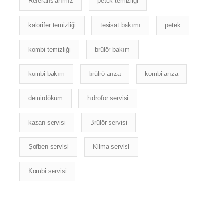
Referanslarımız
petek temizliği
kalorifer temizliği
tesisat bakımı
petek
kombi temizliği
brülör bakım
kombi bakım
brülrö arıza
kombi arıza
demirdöküm
hidrofor servisi
kazan servisi
Brülör servisi
Şofben servisi
Klima servisi
Kombi servisi