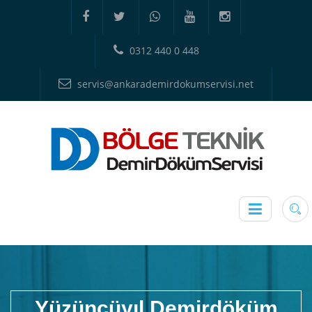
0312 440 0 448
servis@ankarademirdokumservisi.net
Yüzüncüyıl Demirdöküm