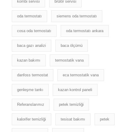
kombi servisi
brülör servisi
oda termostatı
siemens oda termostatı
cosa oda termostatı
oda termostatı ankara
baca gazı analizi
baca ölçümü
kazan bakımı
termostatik vana
danfoss termostat
eca termostatik vana
genleşme tankı
kazan kontrol paneli
Referanslarımız
petek temizliği
kalorifer temizliği
tesisat bakımı
petek