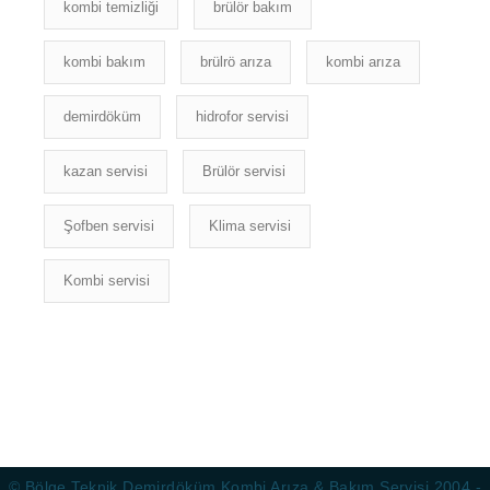
kombi temizliği
brülör bakım
kombi bakım
brülrö arıza
kombi arıza
demirdöküm
hidrofor servisi
kazan servisi
Brülör servisi
Şofben servisi
Klima servisi
Kombi servisi
© Bölge Teknik Demirdöküm Kombi Arıza & Bakım Servisi 2004 -