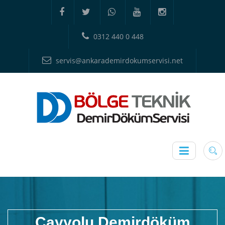
0312 440 0 448
servis@ankarademirdokumservisi.net
Çayyolu Demirdöküm