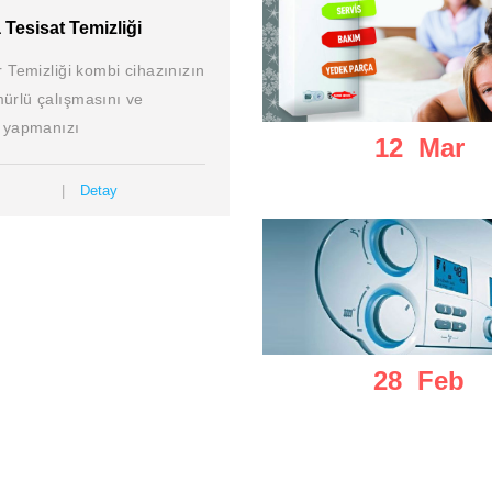
Tesisat Temizliği
r Temizliği kombi cihazınızın
ürlü çalışmasını ve
f yapmanızı
12 Mar
Detay
28 Feb