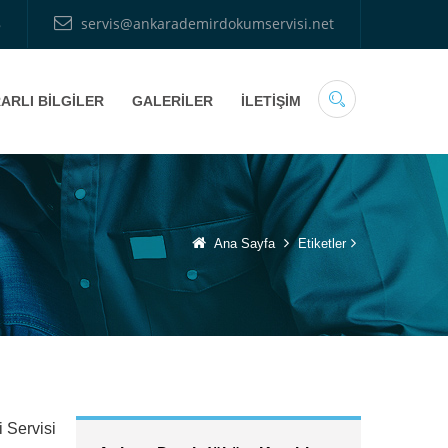
8
servis@ankarademirdokumservisi.net
ARLI BİLGİLER
GALERİLER
İLETİŞİM
Ana Sayfa
Etiketler