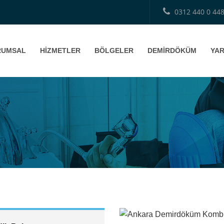
0312 440 0 44
RUMSAL
HİZMETLER
BÖLGELER
DEMİRDÖKÜM
YAR