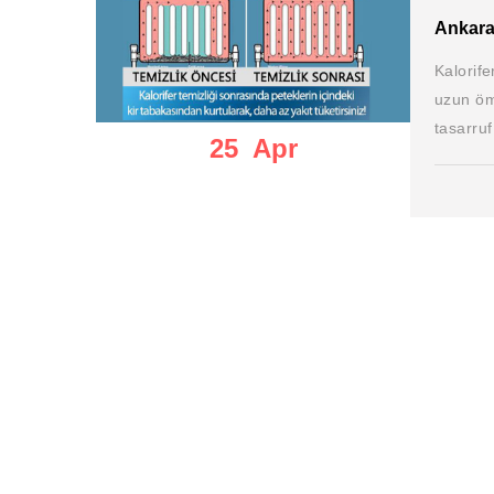
Ankara 
Kalorife
uzun öm
tasarru
25 Apr