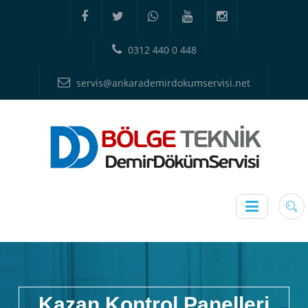
0312 440 0 448
servis@ankarademirdokumservisi.net
Kazan Kontrol Panelleri