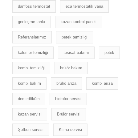
danfoss termostat
eca termostatik vana
genleşme tankı
kazan kontrol paneli
Referanslarımız
petek temizliği
kalorifer temizliği
tesisat bakımı
petek
kombi temizliği
brülör bakım
kombi bakım
brülrö arıza
kombi arıza
demirdöküm
hidrofor servisi
kazan servisi
Brülör servisi
Şofben servisi
Klima servisi