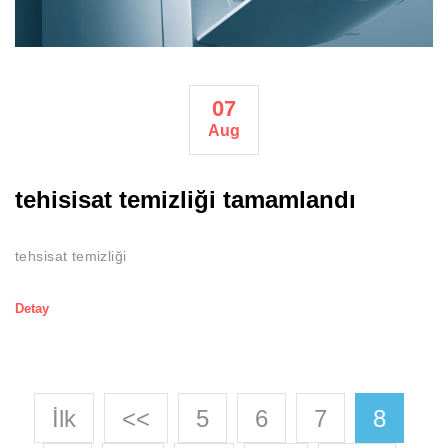
07
Aug
tehisisat temizliği tamamlandı
tehsisat temizliği
Detay
İlk
<<
5
6
7
8