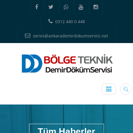
0312 440 0 448
servis@ankarademirdokumservisi.net
Tüm Haberler