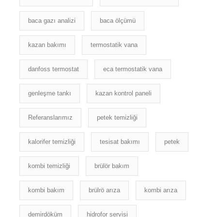
baca gazı analizi
baca ölçümü
kazan bakımı
termostatik vana
danfoss termostat
eca termostatik vana
genleşme tankı
kazan kontrol paneli
Referanslarımız
petek temizliği
kalorifer temizliği
tesisat bakımı
petek
kombi temizliği
brülör bakım
kombi bakım
brülrö arıza
kombi arıza
demirdöküm
hidrofor servisi