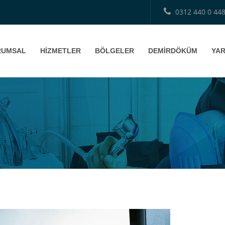
0312 440 0 44
RUMSAL
HİZMETLER
BÖLGELER
DEMİRDÖKÜM
YAR