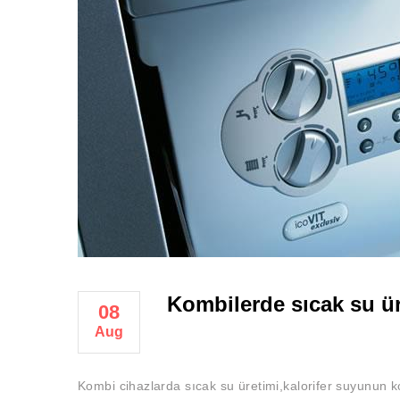
Kombilerde sıcak su ür
08
Aug
Kombi cihazlarda sıcak su üretimi,kalorifer suyunun k