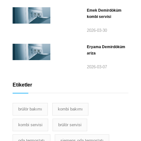
Emek Demirdöküm
kombi servisi
2026-03-30
Eryama Demirdöküm
ariza
2026-03-07
Etiketler
brülör bakımı
kombi bakımı
kombi servisi
brülör servisi
oda termostatı
siemens oda termostatı