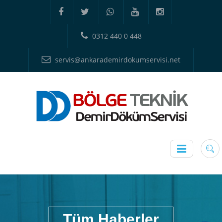
0312 440 0 448
servis@ankarademirdokumservisi.net
Tüm Haberler