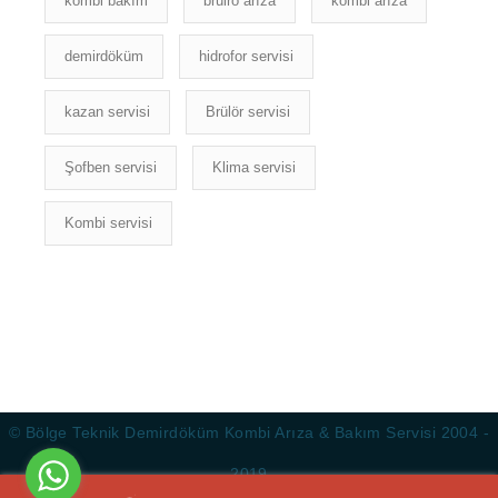
kombi bakım
brülrö arıza
kombi arıza
demirdöküm
hidrofor servisi
kazan servisi
Brülör servisi
Şofben servisi
Klima servisi
Kombi servisi
© Bölge Teknik Demirdöküm Kombi Arıza & Bakım Servisi 2004 -
2019