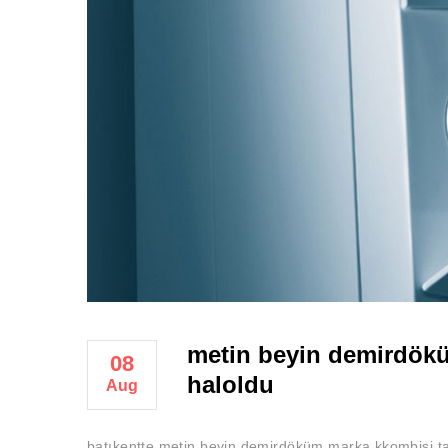
metin beyin demirdök
08
haloldu
Aug
batıkentte metin beyin demirdöküm marka kkombisi ta