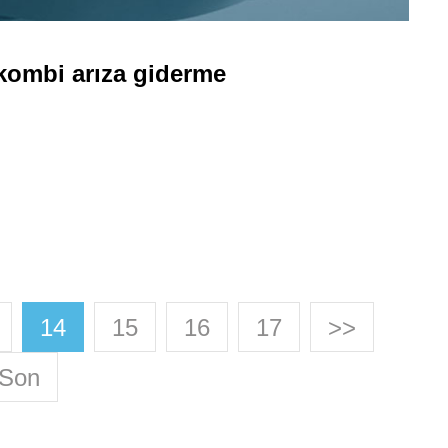
ombi arıza giderme
14
15
16
17
>>
Son