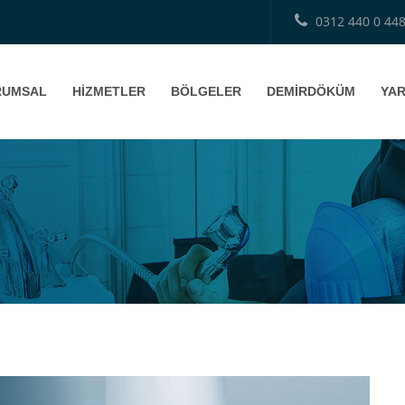
0312 440 0 44
RUMSAL
HİZMETLER
BÖLGELER
DEMİRDÖKÜM
YAR