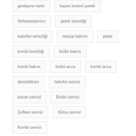
genleşme tankı
kazan kontrol paneli
Referanslarımız
petek temizliği
kalorifer temizliği
tesisat bakımı
petek
kombi temizliği
brülör bakım
kombi bakım
brülrö arıza
kombi arıza
demirdöküm
hidrofor servisi
kazan servisi
Brülör servisi
Şofben servisi
Klima servisi
Kombi servisi