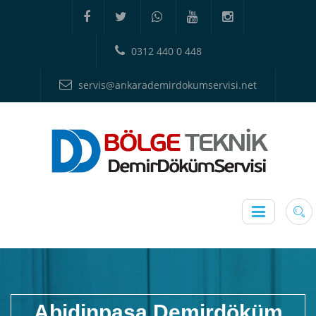
0312 440 0 448
servis@ankarademirdokumservisi.net
Abidinpaşa Demirdöküm