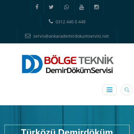
0312 440 0 448
servis@ankarademirdokumservisi.net
Türközü Demirdöküm