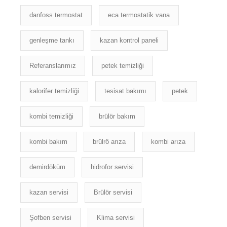
danfoss termostat
eca termostatik vana
genleşme tankı
kazan kontrol paneli
Referanslarımız
petek temizliği
kalorifer temizliği
tesisat bakımı
petek
kombi temizliği
brülör bakım
kombi bakım
brülrö arıza
kombi arıza
demirdöküm
hidrofor servisi
kazan servisi
Brülör servisi
Şofben servisi
Klima servisi