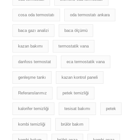
cosa oda termostatı
oda termostatı ankara
baca gazı analizi
baca ölçümü
kazan bakımı
termostatik vana
danfoss termostat
eca termostatik vana
genleşme tankı
kazan kontrol paneli
Referanslarımız
petek temizliği
kalorifer temizliği
tesisat bakımı
petek
kombi temizliği
brülör bakım
kombi bakım
brülrö arıza
kombi arıza