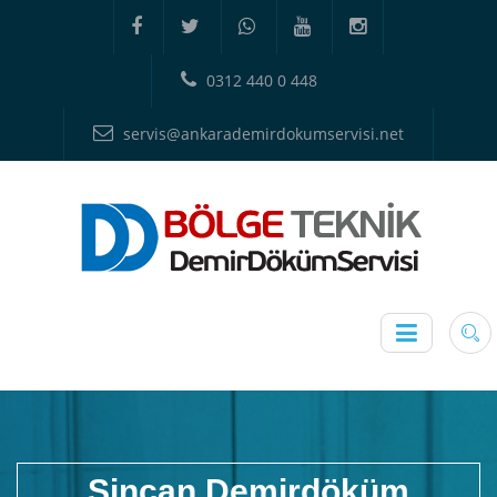
0312 440 0 448
servis@ankarademirdokumservisi.net
Sincan Demirdöküm