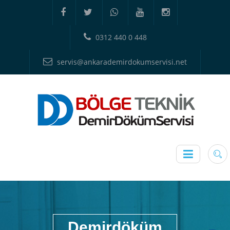
0312 440 0 448
servis@ankarademirdokumservisi.net
Demirdöküm