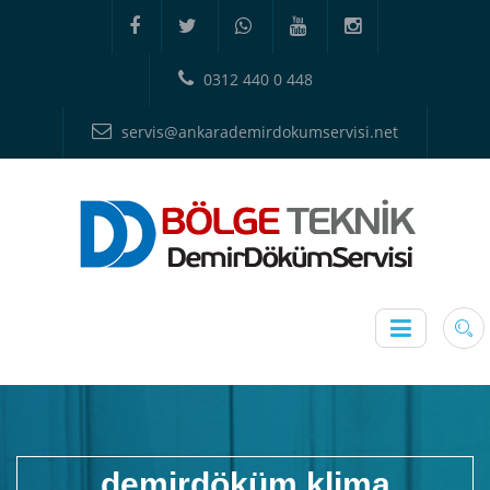
0312 440 0 448
servis@ankarademirdokumservisi.net
demirdöküm klima