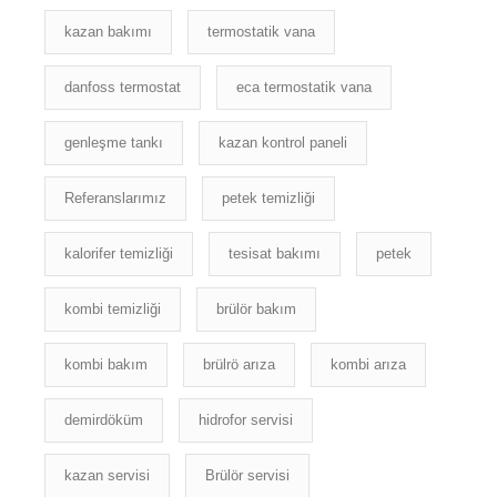
kazan bakımı
termostatik vana
danfoss termostat
eca termostatik vana
genleşme tankı
kazan kontrol paneli
Referanslarımız
petek temizliği
kalorifer temizliği
tesisat bakımı
petek
kombi temizliği
brülör bakım
kombi bakım
brülrö arıza
kombi arıza
demirdöküm
hidrofor servisi
kazan servisi
Brülör servisi