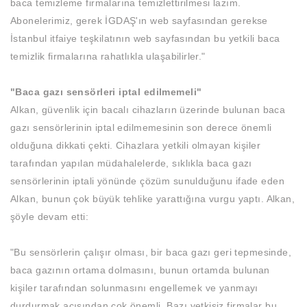
baca temizleme firmalarına temizlettirilmesi lazım.
Abonelerimiz, gerek İGDAŞ'ın web sayfasından gerekse
İstanbul itfaiye teşkilatının web sayfasından bu yetkili baca
temizlik firmalarına rahatlıkla ulaşabilirler."
"Baca gazı sensörleri iptal edilmemeli"
Alkan, güvenlik için bacalı cihazların üzerinde bulunan baca
gazı sensörlerinin iptal edilmemesinin son derece önemli
olduğuna dikkati çekti. Cihazlara yetkili olmayan kişiler
tarafından yapılan müdahalelerde, sıklıkla baca gazı
sensörlerinin iptali yönünde çözüm sunulduğunu ifade eden
Alkan, bunun çok büyük tehlike yarattığına vurgu yaptı. Alkan,
şöyle devam etti:
"Bu sensörlerin çalışır olması, bir baca gazı geri tepmesinde,
baca gazının ortama dolmasını, bunun ortamda bulunan
kişiler tarafından solunmasını engellemek ve yanmayı
durdurmak açısından çok önemli. Bazı yetkisiz firmalar bu