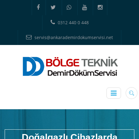
0312 440 0 448
servis@ankarademirdokumservisi.net
Doğalgazlı Cihazlarda