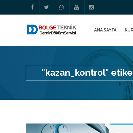
ANA SAYFA
KU
"kazan_kontrol" etiket