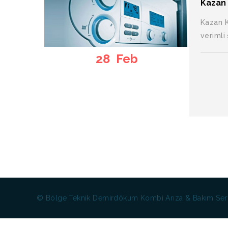
Kazan 
Kazan K
verimli
28 Feb
© Bölge Teknik Demirdöküm Kombi Arıza & Bakım Serv