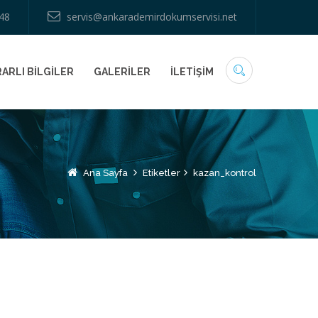
48
servis@ankarademirdokumservisi.net
ARLI BİLGİLER
GALERİLER
İLETİŞİM
Ana Sayfa
Etiketler
kazan_kontrol