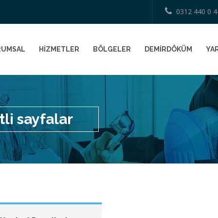
0312 440 0 4
RUMSAL
HİZMETLER
BÖLGELER
DEMİRDÖKÜM
YAR
li sayfalar