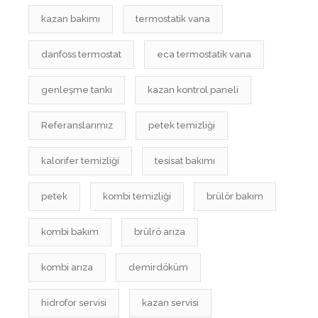
kazan bakımı
termostatik vana
danfoss termostat
eca termostatik vana
genleşme tankı
kazan kontrol paneli
Referanslarımız
petek temizliği
kalorifer temizliği
tesisat bakımı
petek
kombi temizliği
brülör bakım
kombi bakım
brülrö arıza
kombi arıza
demirdöküm
hidrofor servisi
kazan servisi