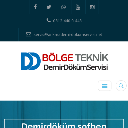
0312 440 0 448
servis@ankarademirdokumservisi.net
Demirdöküm şofben